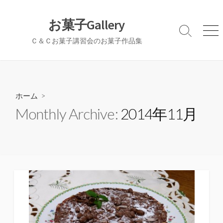
コ
ン
お菓子Gallery
テ
検
メ
Ｃ＆Ｃお菓子講習会のお菓子作品集
ン
索
ニ
切
ュ
ツ
り
ー
へ
替
ス
え
キ
ホーム
>
ッ
Monthly Archive:
2014年11月
プ