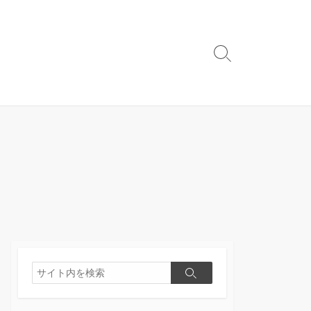
検
索
切
り
替
え
検
検
索
索