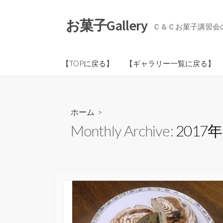
コ
ン
お菓子Gallery
Ｃ＆Ｃお菓子講習会
テ
ン
ツ
【TOPに戻る】
【ギャラリー一覧に戻る】
へ
ス
キ
ッ
ホーム
>
プ
Monthly Archive:
2017