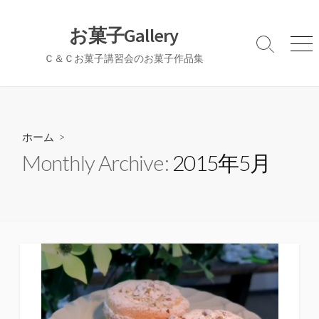
コ
ン
お菓子Gallery
テ
検
メ
Ｃ＆Ｃお菓子講習会のお菓子作品集
ン
索
ニ
切
ュ
ツ
り
ー
へ
替
ス
え
キ
ホーム
>
ッ
Monthly Archive:
2015年5月
プ