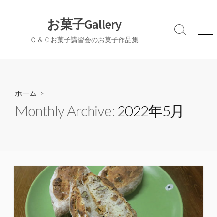
コ
ン
お菓子Gallery
テ
検
メ
Ｃ＆Ｃお菓子講習会のお菓子作品集
ン
索
ニ
切
ュ
ツ
り
ー
へ
替
ス
え
キ
ホーム
>
ッ
Monthly Archive:
2022年5月
プ