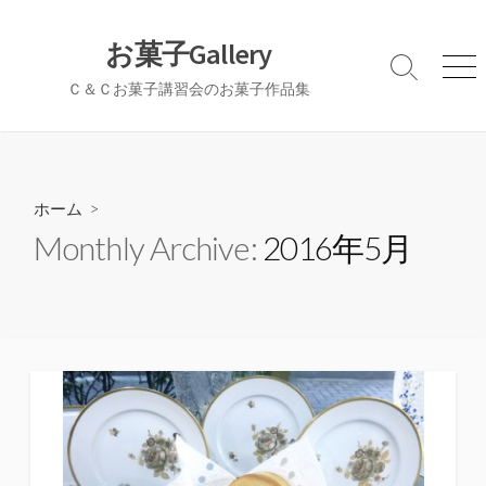
コ
ン
お菓子Gallery
テ
検
メ
Ｃ＆Ｃお菓子講習会のお菓子作品集
ン
索
ニ
切
ュ
ツ
り
ー
へ
替
ス
え
キ
ホーム
>
ッ
Monthly Archive:
2016年5月
プ